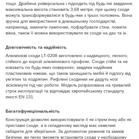
тощо. Драбина універсальна і підходить під будь-які завдання,
максимальна висота становить 3,68 метри, при цьому сходи
можуть трансформуватися в будь-яке з трьох положень. Вона
зручна для використання в домашньому господарстві,
наприклад, замінити лампочки, пофарбувати стіни, помити
вікна, також її можна використовувати як сходи на дах та ін.
Довговічність та надійність
Алюмінієві сходи LT-0208 виготовлені з надміцного, легкого,
стійкого до корозії алюмінієвого профілю. Сходи стійкі та не
ковзають по будь-яких поверхнях, завдяки надійним
пластиковим ніжкам, що також захищають меблі й підлогу від
ум'ятин та подряпин. Рифлені сходинки не дадуть нозі
зісковзнути під час роботи. Модель розрахована на тривалий
строк експлуатації та відповідає європейському стандарту
якості EN 131.
Багатофункціональність
Конструкція дозволяє використовувати її як стрем’янку або як
приставні сходи, а в складеному вигляді має невеликі
габарити для зберігання. За допомогою ременів та замків
безпеки, ви легко зможете встановити сходи у необхідному