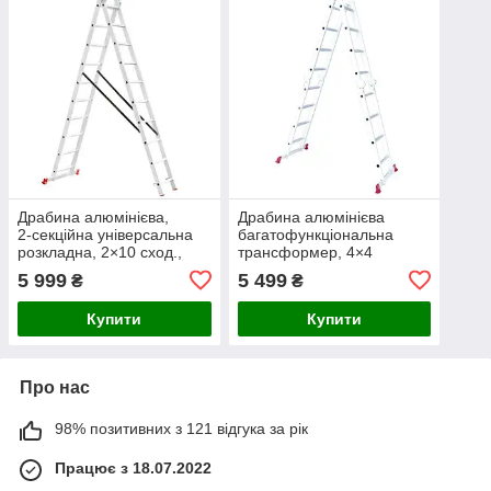
Драбина алюмінієва,
Драбина алюмінієва
2‑секційна універсальна
багатофункціональна
розкладна, 2×10 сход.,
трансформер, 4×4
4,81 м, 150 кг INTERTOOL
сходинки, 4,70 м, 150 кг
5 999
5 499
₴
₴
LT-0210
INTERTOOL LT-0029
Купити
Купити
Про нас
98% позитивних з 121 відгука за рік
Працює з 18.07.2022