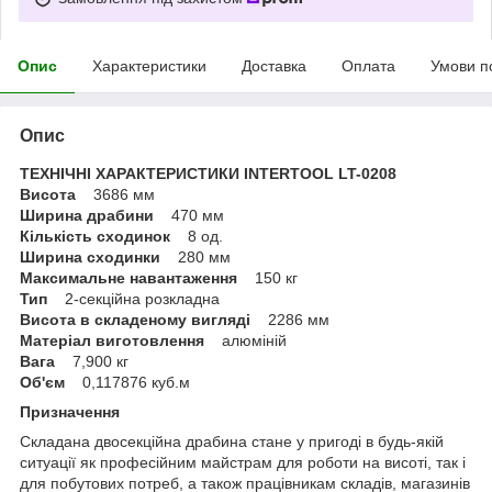
Опис
Характеристики
Доставка
Оплата
Умови п
Опис
ТЕХНІЧНІ ХАРАКТЕРИСТИКИ INTERTOOL LT-0208
Висота
3686 мм
Ширина драбини
470 мм
Кількість сходинок
8 од.
Ширина сходинки
280 мм
Максимальне навантаження
150 кг
Тип
2-секційна розкладна
Висота в складеному вигляді
2286 мм
Матеріал виготовлення
алюміній
Вага
7,900 кг
Об'єм
0,117876 куб.м
Призначення
Складана двосекційна драбина стане у пригоді в будь-якій
ситуації як професійним майстрам для роботи на висоті, так і
для побутових потреб, а також працівникам складів, магазинів