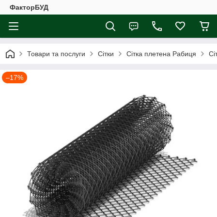
ФакторБУД
Товари та послуги
Сітки
Сітка плетена Рабиця
Сі
–17%