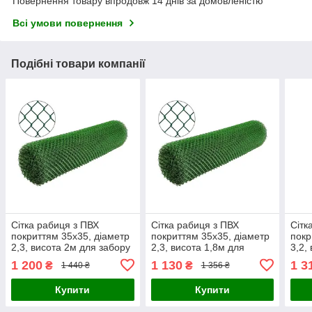
Повернення товару впродовж 14 днів за домовленістю
Всі умови повернення
Подібні товари компанії
Сітка рабиця з ПВХ
Сітка рабиця з ПВХ
Сітк
покриттям 35х35, діаметр
покриттям 35х35, діаметр
покр
2,3, висота 2м для забору
2,3, висота 1,8м для
3,2,
забору
забо
1 200
1 130
1 3
₴
₴
1 440 ₴
1 356 ₴
Купити
Купити