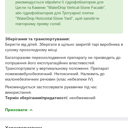
рекомендується обробити її гідрофобізатором для
Цегли та Каменю "WaterDrop Vertical-Stone Facade",
або гідрофобізатором для Тротуарної плитки
"WaterDrop Horizontal-Stone Yard", щоб запобігти
повторному прояву солей.
Зберігання та транспортування:
Берегти від дітей. Зберігати в щільно закритій тарі виробника в
сухому прохолодному місці.
Багаторазове переохолодження препарату не призводить до
погіршення його експлуатаційних властивостей.
Транспортувати у вертикальному положенні. Препарат
пожежовибухобезпечний. Нетоксичний. Належить до
малонебезпечних речовин (клас небезпеки IV).
Рекомендується застосовувати рукавички під час
використання.
Термін зберігання/придатності:
необмежений
Приховати