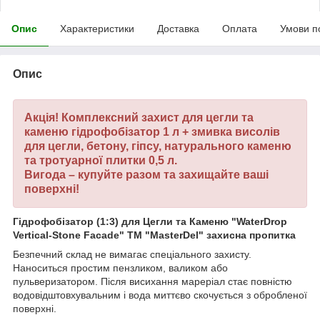
Опис
Характеристики
Доставка
Оплата
Умови п
Опис
Акція! Комплексний захист для цегли та
каменю
гідрофобізатор 1 л + змивка висолів
для цегли, бетону, гіпсу, натурального каменю
та тротуарної плитки 0,5 л.
Вигода – купуйте разом та захищайте ваші
поверхні!
Гідрофобізатор (1:3) для Цегли та Каменю "WaterDrop
Vertical-Stone Facade" ТМ "MasterDel" захисна пропитка
Безпечний склад не вимагає спеціального захисту.
Наноситься простим пензликом, валиком або
пульверизатором. Після висихання мареріал стає повністю
водовідштовхувальним і вода миттєво скочується з обробленої
поверхні.