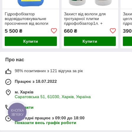
Гідрофобізатор
Захист від вологи для
Захи
водовідштовхувальне
тротуарної плитки
цегл
просочення від вологи
гідрофобізатор1л. +
гідр
FOB-F7 - для тротуарної
змивка висолів 1л.
змив
5 500
660
390
₴
₴
плитки, бетону, каменю,
цегли 10 л
Купити
Купити
Про нас
98% позитивних з 121 відгука за рік
Працює з 18.07.2022
м. Харків
Саратовська 51, 61030, Харків, Україна
Контакти
КНОПКА
ЗВ'ЯЗКУ
Сьогодні працює з 09:00 до 18:00
Показати весь графік роботи