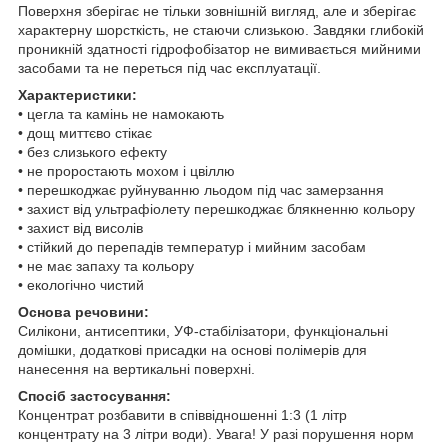
Поверхня зберігає не тільки зовнішній вигляд, але и зберігає
характерну шорсткість, не стаючи слизькою. Завдяки глибокій
проникній здатності гідрофобізатор не вимивається мийними
засобами та не переться під час експлуатації.
Характеристики:
• цегла та камінь не намокають
• дощ миттєво стікає
• без слизького ефекту
• не проростають мохом і цвіллю
• перешкоджає руйнуванню льодом під час замерзання
• захист від ультрафіолету перешкоджає блякненню кольору
• захист від висолів
• стійкий до перепадів температур і мийним засобам
• не має запаху та кольору
• екологічно чистий
Основа речовини:
Силікони, антисептики, УФ-стабілізатори, функціональні
домішки, додаткові присадки на основі полімерів для
нанесення на вертикальні поверхні.
Спосіб застосування:
Концентрат розбавити в співвідношенні 1:3 (1 літр
концентрату на 3 літри води). Увага! У разі порушення норм