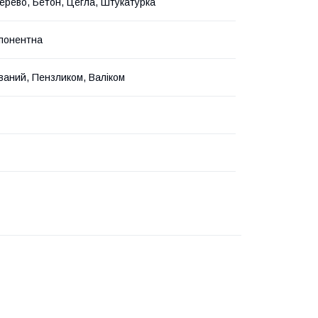
ерево, Бетон, Цегла, Штукатурка
понентна
ваний, Пензликом, Валіком