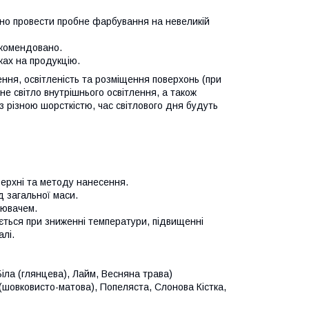
дно провести пробне фарбування на невеликій
екомендовано.
ках на продукцію.
ення, освітленість та розміщення поверхонь (при
не світло внутрішнього освітлення, а також
и з різною шорсткістю, час світлового дня будуть
ерхні та методу нанесення.
 загальної маси.
ювачем.
ться при зниженні температури, підвищенні
алі.
іла (глянцева), Лайм, Весняна трава)
(шовковисто-матова), Попеляста, Слонова Кістка,