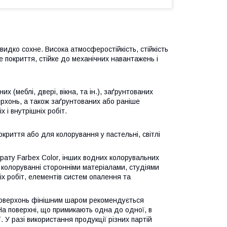
видко сохне. Висока атмосферостійкість, стійкість
е покриття, стійке до механічних навантажень і
(меблі, двері, вікна, та ін.), заґрунтованих
ерхонь, а також заґрунтованих або раніше
 і внутрішніх робіт.
криття або для колорування у пастельні, світлі
рату Farbex Color, інших водних колорувальних
 колоруванні сторонніми матеріалами, студіями
іх робіт, елементів систем опалення та
 поверхонь фінішним шаром рекомендується
. На поверхні, що примикають одна до одної, в
. У разі використання продукції різних партій