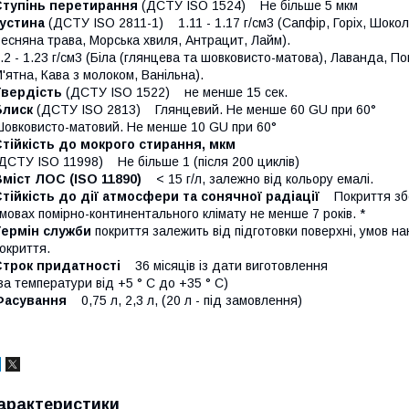
Ступінь перетирання
(ДСТУ ISO 1524) Не більше 5 мкм
Густина
(ДСТУ ISO 2811-1) 1.11 - 1.17 г/см3 (Сапфір, Горіх, Шокол
есняна трава, Морська хвиля, Антрацит, Лайм).
.2 - 1.23 г/см3 (Біла (глянцева та шовковисто-матова), Лаванда, П
'ятна, Кава з молоком, Ванільна).
Твердість
(ДСТУ ISO 1522) не менше 15 сек.
Блиск
(ДСТУ ISO 2813) Глянцевий. Не менше 60 GU при 60°
овковисто-матовий. Не менше 10 GU при 60°
тійкість до мокрого стирання, мкм
ДСТУ ISO 11998) Не більше 1 (після 200 циклів)
міст ЛОС (ISO 11890)
< 15 г/л, залежно від кольору емалі.
тійкість до дії атмосфери та сонячної радіації
Покриття збер
мовах помірно-континентального клімату не менше 7 років. *
Термін служби
покриття залежить від підготовки поверхні, умов на
окриття.
Строк придатності
36 місяців із дати виготовлення
за температури від +5 ° С до +35 ° С)
Фасування
0,75 л, 2,3 л, (20 л - під замовлення)
арактеристики