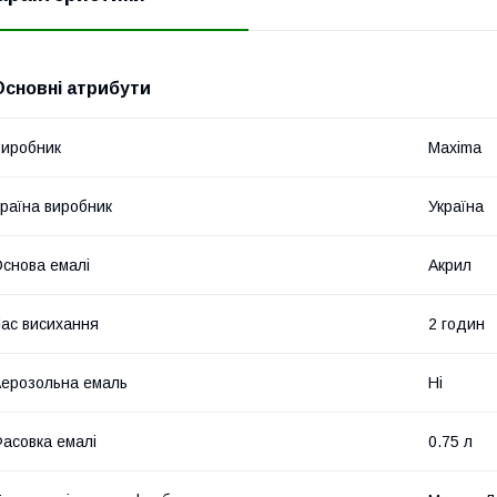
Основні атрибути
иробник
Maxima
раїна виробник
Україна
снова емалі
Акрил
ас висихання
2 годин
ерозольна емаль
Ні
асовка емалі
0.75 л