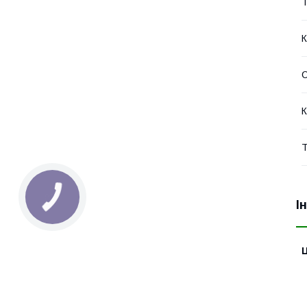
Т
К
С
К
Т
І
Ц