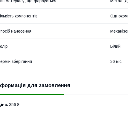
ип матеріалу, що фарбується
Метал, Д
ількість компонентів
Одноком
посіб нанесення
Механізо
олір
Білий
ермін зберігання
36 міс
нформація для замовлення
іна:
356 ₴