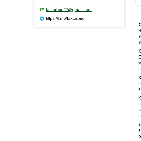
factorbud22@gmail.com
https://t.me/faktorbud
В
д
д
Е
м
п
Е
в
К
п
ч
п
Д
в
о