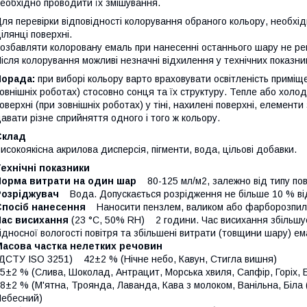
еобхідно проводити їх змішування.
ля перевірки відповідності колорування обраного кольору, необхі
ілянці поверхні.
озбавляти колоровану емаль при нанесенні останнього шару не р
ісля колорування можливі незначні відхилення у технічних показни
Порада:
при виборі кольору варто враховувати освітленість приміщ
овнішніх роботах) стосовно сонця та їх структуру. Тепле або холод
оверхні (при зовнішніх роботах) у тіні, нахилені поверхні, елемент
авати різне сприйняття одного і того ж кольору.
Склад
исокоякісна акрилова дисперсія, пігменти, вода, цільові добавки.
ехнічні показники
Норма витрати на один шар
80-125 мл/м2, залежно від типу пов
Розріджувач
Вода. Допускається розрідження не більше 10 % від
Спосіб нанесення
Наносити пензлем, валиком або фарборозпил
Час висихання
(23 °С, 50% RH) 2 години. Час висихання збільшує
ідносної вологості повітря та збільшені витрати (товщини шару) ем
Масова частка нелетких речовин
ДСТУ ISO 3251) 42±2 % (Нічне небо, Кавун, Стигла вишня)
5±2 % (Слива, Шоколад, Антрацит, Морська хвиля, Сапфір, Горіх, Б
8±2 % (М'ятна, Троянда, Лаванда, Кава з молоком, Ванільна, Біла 
ебесний)