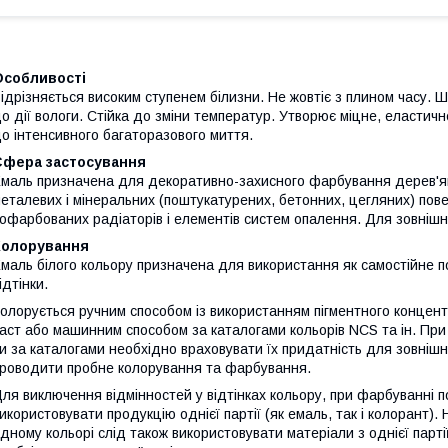
Особливості
ідрізняється високим ступенем білизни. Не жовтіє з плином часу. Ш
о дії вологи. Стійка до зміни температур. Утворює міцне, еластичн
о інтенсивного багаторазового миття.
Сфера застосування
маль призначена для декоративно-захисного фарбування дерев'яних 
еталевих і мінеральних (поштукатурених, бетонних, цегляних) пов
офарбованих радіаторів і елементів систем опалення. Для зовнішніх
Колорування
маль білого кольору призначена для використання як самостійне по
ідтінки.
олорується ручним способом із використанням пігментного концент
аст або машинним способом за каталогами кольорів NCS та ін. При
и за каталогами необхідно враховувати їх придатність для зовнішн
роводити пробне колорування та фарбування.
ля виключення відмінностей у відтінках кольору, при фарбуванні
икористовувати продукцію однієї партії (як емаль, так і колорант)
дному кольорі слід також використовувати матеріали з однієї партії