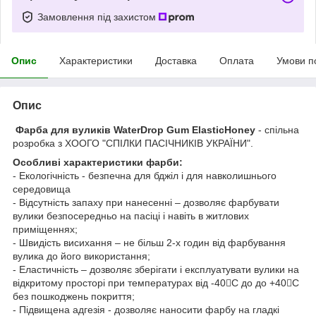
Замовлення під захистом
Опис
Характеристики
Доставка
Оплата
Умови п
Опис
Фарба для вуликів WaterDrop Gum ElasticHoney
- спільна
розробка з ХООГО "СПІЛКИ ПАСІЧНИКІВ УКРАЇНИ".
Особливі характеристики фарби:
- Екологічність - безпечна для бджіл і для навколишнього
середовища
- Відсутність запаху при нанесенні – дозволяє фарбувати
вулики безпосередньо на пасіці і навіть в житлових
приміщеннях;
- Швидість висихання – не більш 2-х годин від фарбування
вулика до його використання;
- Еластичність – дозволяє зберігати і експлуатувати вулики на
відкритому просторі при температурах від -40C до до +40C
без пошкоджень покриття;
- Підвищена адгезія - дозволяє наносити фарбу на гладкі