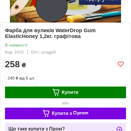
Фарба для вуликів WaterDrop Gum
ElasticHoney 1,2кг. графітова
В наявності
Код: 2410
Опт і роздріб
258
₴
240 ₴
від 6 шт.
Купити
або
Купити з
Що таке купити з Пром?