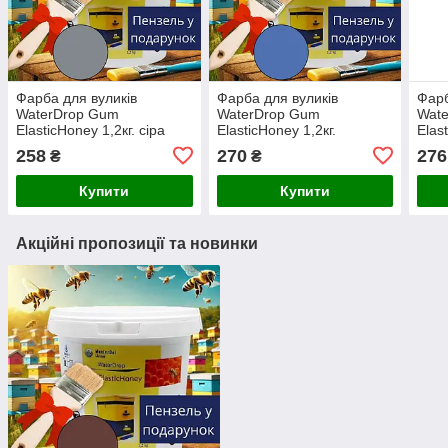
Фарба для вуликів
Фарба для вуликів
Фарб
WaterDrop Gum
WaterDrop Gum
Wat
ElasticHoney 1,2кг. сіра
ElasticHoney 1,2кг.
Elas
яскраво-блакитна
258
270
276
₴
₴
Купити
Купити
Акційні пропозиції та новинки