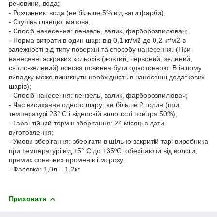
речовини, вода;
- Розчинник: вода (не більше 5% від ваги фарби);
- Ступінь глянцю: матова;
- Спосіб нанесення: пензель, валик, фарборозпилювач;
- Норма витрати в один шар: від 0,1 кг/м2 до 0,2 кг/м2 в
залежності від типу поверхні та способу нанесення. (При
нанесенні яскравих кольорів (жовтий, червоний, зелений,
світло-зелений) основа повинна бути однотонною. В іншому
випадку може виникнути необхідність в нанесенні додаткових
шарів);
- Спосіб нанесення: пензель, валик, фарборозпилювач;
- Час висихання одного шару: не більше 2 годин (при
температурі 23° С і відносній вологості повітря 50%);
- Гарантійний термін зберігання: 24 місяці з дати
виготовлення;
- Умови зберігання: зберігати в щільно закритій тарі виробника
при температурі від +5° С до +35ºС, оберігаючи від вологи,
прямих сонячних променів і морозу;
- Фасовка: 1,0л – 1,2кг
Приховати