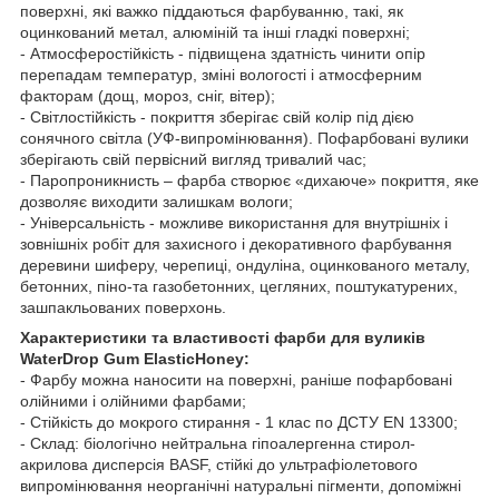
поверхні, які важко піддаються фарбуванню, такі, як
оцинкований метал, алюміній та інші гладкі поверхні;
- Атмосферостійкість - підвищена здатність чинити опір
перепадам температур, зміні вологості і атмосферним
факторам (дощ, мороз, сніг, вітер);
- Світлостійкість - покриття зберігає свій колір під дією
сонячного світла (УФ-випромінювання). Пофарбовані вулики
зберігають свій первісний вигляд тривалий час;
- Паропроникнисть – фарба створює «дихаюче» покриття, яке
дозволяє виходити залишкам вологи;
- Універсальність - можливе використання для внутрішніх і
зовнішніх робіт для захисного і декоративного фарбування
деревини шиферу, черепиці, ондуліна, оцинкованого металу,
бетонних, піно-та газобетонних, цегляних, поштукатурених,
зашпакльованих поверхонь.
Характеристики та властивості фарби для вуликів
WaterDrop Gum ElasticHoney:
- Фарбу можна наносити на поверхні, раніше пофарбовані
олійними і олійними фарбами;
- Стійкість до мокрого стирання - 1 клас по ДСТУ EN 13300;
- Склад: біологічно нейтральна гіпоалергенна стирол-
акрилова дисперсія BASF, стійкі до ультрафіолетового
випромінювання неорганічні натуральні пігменти, допоміжні