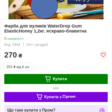
Фарба для вуликів WaterDrop Gum
ElasticHoney 1,2кг. яскраво-блакитна
В наявності
Код: 2404
Опт і роздріб
270
₴
252 ₴
від 6 шт.
Купити
або
Купити з
Що таке купити з Пром?