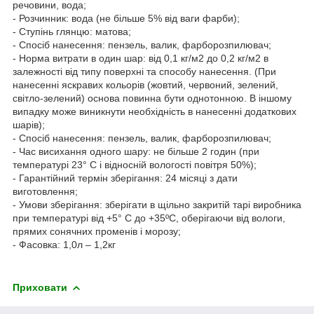
речовини, вода;
- Розчинник: вода (не більше 5% від ваги фарби);
- Ступінь глянцю: матова;
- Спосіб нанесення: пензель, валик, фарборозпилювач;
- Норма витрати в один шар: від 0,1 кг/м2 до 0,2 кг/м2 в
залежності від типу поверхні та способу нанесення. (При
нанесенні яскравих кольорів (жовтий, червоний, зелений,
світло-зелений) основа повинна бути однотонною. В іншому
випадку може виникнути необхідність в нанесенні додаткових
шарів);
- Спосіб нанесення: пензель, валик, фарборозпилювач;
- Час висихання одного шару: не більше 2 годин (при
температурі 23° С і відносній вологості повітря 50%);
- Гарантійний термін зберігання: 24 місяці з дати
виготовлення;
- Умови зберігання: зберігати в щільно закритій тарі виробника
при температурі від +5° С до +35ºС, оберігаючи від вологи,
прямих сонячних променів і морозу;
- Фасовка: 1,0л – 1,2кг
Приховати