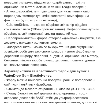
поверхні, які важко піддаються фарбуванню, такі, як
оцинкований метал, алюміній та інші гладкі поверхні;
- Атмосферостійкість - підвищена здатність чинити опір
перепадам температур, зміні вологості і атмосферним
факторам (дощ, мороз, сніг, вітер);
- Світлостійкість - покриття зберігає свій колір під дією
сонячного світла (УФ-випромінювання). Пофарбовані вулики
зберігають свій первісний вигляд тривалий час;
- Паропроникнисть – фарба створює «дихаюче» покриття, яке
дозволяє виходити залишкам вологи;
- Універсальність - можливе використання для внутрішніх і
зовнішніх робіт для захисного і декоративного фарбування
деревини шиферу, черепиці, ондуліна, оцинкованого металу,
бетонних, піно-та газобетонних, цегляних, поштукатурених,
зашпакльованих поверхонь.
Характеристики та властивості фарби для вуликів
WaterDrop Gum ElasticHoney:
- Фарбу можна наносити на поверхні, раніше пофарбовані
олійними і олійними фарбами;
- Стійкість до мокрого стирання - 1 клас по ДСТУ EN 13300;
- Склад: біологічно нейтральна гіпоалергенна стирол-
акрилова дисперсія BASF, стійкі до ультрафіолетового
випромінювання неорганічні натуральні пігменти, допоміжні