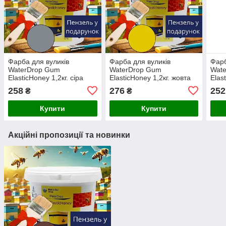
Фарба для вуликів
Фарба для вуликів
Фарб
WaterDrop Gum
WaterDrop Gum
Wat
ElasticHoney 1,2кг. сіра
ElasticHoney 1,2кг. жовта
Elas
кори
258
276
252
₴
₴
Купити
Купити
Акційні пропозиції та новинки