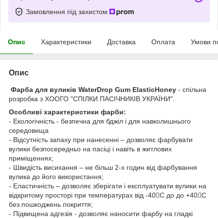
Замовлення під захистом
Опис
Характеристики
Доставка
Оплата
Умови п
Опис
Фарба для вуликів WaterDrop Gum ElasticHoney
- спільна
розробка з ХООГО "СПІЛКИ ПАСІЧНИКІВ УКРАЇНИ".
Особливі характеристики фарби:
- Екологічність - безпечна для бджіл і для навколишнього
середовища
- Відсутність запаху при нанесенні – дозволяє фарбувати
вулики безпосередньо на пасіці і навіть в житлових
приміщеннях;
- Швидість висихання – не більш 2-х годин від фарбування
вулика до його використання;
- Еластичність – дозволяє зберігати і експлуатувати вулики на
відкритому просторі при температурах від -40C до до +40C
без пошкоджень покриття;
- Підвищена адгезія - дозволяє наносити фарбу на гладкі