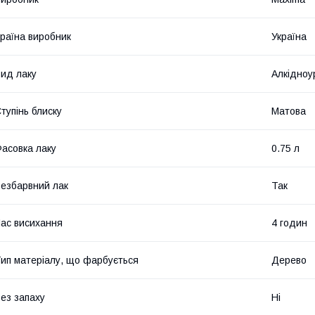
раїна виробник
Україна
ид лаку
Алкідноу
тупінь блиску
Матова
асовка лаку
0.75 л
езбарвний лак
Так
ас висихання
4 годин
ип матеріалу, що фарбується
Дерево
ез запаху
Ні