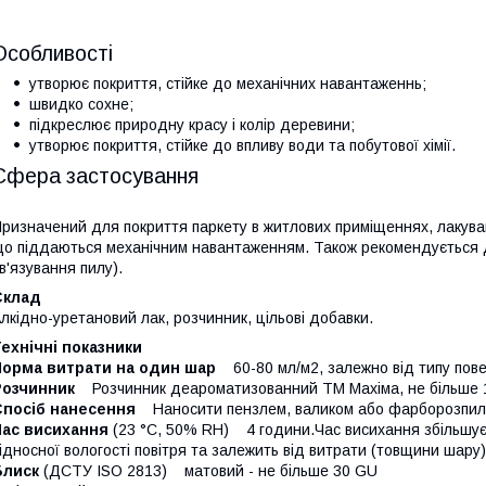
Особливості
утворює покриття, стійке до механічних навантаженнь;
швидко сохне;
підкреслює природну красу і колір деревини;
утворює покриття, стійке до впливу води та побутової хімії.
Сфера застосування
ризначений для покриття паркету в житлових приміщеннях, лакуван
о піддаються механічним навантаженням. Також рекомендується д
в'язування пилу).
Склад
лкідно-уретановий лак, розчинник, цільові добавки.
ехнічні показники
Норма витрати на один шар
60-80 мл/м2, залежно від типу пове
Розчинник
Розчинник деароматизованний ТМ Махіма, не більше 1
Спосіб нанесення
Наносити пензлем, валиком або фарборозпил
Час висихання
(23 °С, 50% RH) 4 години.Час висихання збільшує
ідносної вологості повітря та залежить від витрати (товщини шару)
Блиск
(ДСТУ ISO 2813) матовий - не більше 30 GU