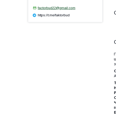
factorbud22@gmail.com
https://t.me/faktorbud
П
щ
з
А
Т
в