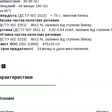
апівматовий - 30-60 GU
лянцевий - не менше 100 GU
за 60º)
Твердість
(ДСТУ ISO 1522) ≈ 75 с , маятник Кеніга.
Масова частка нелетких речовин
ДСТУ ISO 3251) 49±2 %, залежно від ступеню блиску.
Густина
(ДСТУ ISO 2811-1) 0,92-0,94 г/см3, залежно від ступеню 
Об'ємна частка нелетких речовин
ДСТУ ISO 3233) 40±2 %, залежно від ступеню блиску.
Вміст ЛОС
(ISO 11890) 475±10 г/л
Строк придатності
24 місяці із дати виготовлення.
арактеристики
Основні
иробник
Maxima