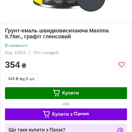
Ґрунт-емаль швидковисихаюча Maxima
0.75кг., графіт глянсовий
В наявності
Код: 11021
Опт і роздріб
354
₴
349 ₴
від 6 шт.
Купити
або
Купити з
Що таке купити з Пром?