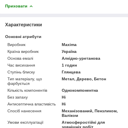
Приховати
Характеристики
Основні атрибути
Виробник
Maxima
Країна виробник
Україна
Основа емалі
Алкідно-уретанова
Час висихання
1 годин
Ступінь блиску
Глянцева
Тип матеріалу, що
Метал, Дерево, Бетон
фарбується
Кількість компонентів
Однокомпонентна
Без запаху
Ні
Антисептична властивість
Ні
Спосіб нанесення
Механізований, Пензликом,
Валіком
Умови експлуатації
Атмосферостійкі для
зовнішніх робіт