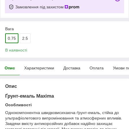
Замовлення під захистом
Вага
0.75
2.5
В наявності
Опис
Характеристики
Доставка
Оплата
Умови п
Опис
Ґрунт-емаль Maxima
Особливості
Однокомпонентна швидковисихаюча ґрунт-емаль, стійка до
ультрафіолетового випромінювання та атмосферних впливів.
Завдяки вмісту антикорозійних добавок надійно захищає
металеві поверхні від корозії. Має високу адгезію до різних