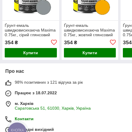
Ґрунт-емаль
Ґрунт-емаль
Ґрун
швидковисихаюча Maxima
швидковисихаюча Maxima
шви
0.75кг., сірий глянсовий
0.75кг., жовтий глянсовий
0.75
354
354
354
₴
₴
Купити
Купити
Про нас
98% позитивних з 121 відгука за рік
Працює з 18.07.2022
м. Харків
Саратовська 51, 61030, Харків, Україна
Контакти
Сьогодні вихідний
КНОПКА