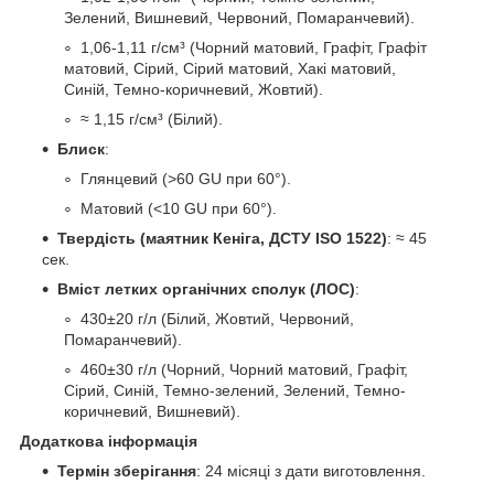
Зелений, Вишневий, Червоний, Помаранчевий).
1,06-1,11 г/см³ (Чорний матовий, Графіт, Графіт
матовий, Сірий, Сірий матовий, Хакі матовий,
Синій, Темно-коричневий, Жовтий).
≈ 1,15 г/см³ (Білий).
Блиск
:
Глянцевий (>60 GU при 60°).
Матовий (<10 GU при 60°).
Твердість (маятник Кеніга, ДСТУ ISO 1522)
: ≈ 45
сек.
Вміст летких органічних сполук (ЛОС)
:
430±20 г/л (Білий, Жовтий, Червоний,
Помаранчевий).
460±30 г/л (Чорний, Чорний матовий, Графіт,
Сірий, Синій, Темно-зелений, Зелений, Темно-
коричневий, Вишневий).
Додаткова інформація
Термін зберігання
: 24 місяці з дати виготовлення.