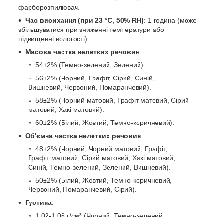
фарборозпилювач.
Час висихання (при 23 °С, 50% RH)
: 1 година (може
збільшуватися при зниженні температури або
підвищенні вологості).
Масова частка нелетких речовин
:
54±2% (Темно-зелений, Зелений).
56±2% (Чорний, Графіт, Сірий, Синій,
Вишневий, Червоний, Помаранчевий).
58±2% (Чорний матовий, Графіт матовий, Сірий
матовий, Хакі матовий).
60±2% (Білий, Жовтий, Темно-коричневий).
Об'ємна частка нелетких речовин
:
48±2% (Чорний, Чорний матовий, Графіт,
Графіт матовий, Сірий матовий, Хакі матовий,
Синій, Темно-зелений, Зелений, Вишневий).
50±2% (Білий, Жовтий, Темно-коричневий,
Червоний, Помаранчевий, Сірий).
Густина
:
1,02-1,06 г/см³ (Чорний, Темно-зелений,