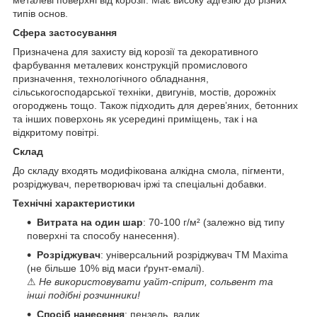
типів основ.
Сфера застосування
Призначена для захисту від корозії та декоративного
фарбування металевих конструкцій промислового
призначення, технологічного обладнання,
сільськогосподарської техніки, двигунів, мостів, дорожніх
огороджень тощо. Також підходить для дерев’яних, бетонних
та інших поверхонь як усередині приміщень, так і на
відкритому повітрі.
Склад
До складу входять модифікована алкідна смола, пігменти,
розріджувач, перетворювач іржі та спеціальні добавки.
Технічні характеристики
Витрата на один шар
: 70-100 г/м² (залежно від типу
поверхні та способу нанесення).
Розріджувач
: універсальний розріджувач ТМ Maxima
(не більше 10% від маси ґрунт-емалі).
⚠
Не використовувати уайт-спірит, сольвент та
інші подібні розчинники!
Спосіб нанесення
: пензель, валик,