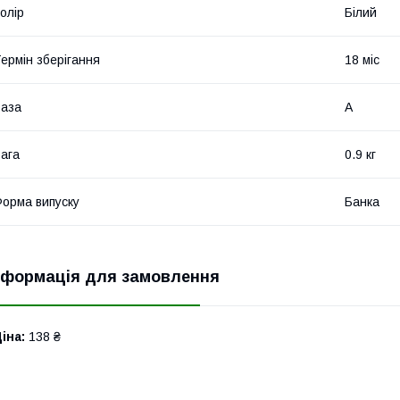
олір
Білий
ермін зберігання
18 міс
аза
А
ага
0.9 кг
орма випуску
Банка
нформація для замовлення
іна:
138 ₴