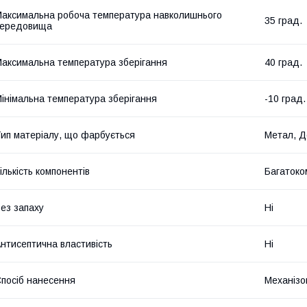
аксимальна робоча температура навколишнього
35 град.
середовища
аксимальна температура зберігання
40 град.
інімальна температура зберігання
-10 град.
ип матеріалу, що фарбується
Метал, Д
ількість компонентів
Багатоко
ез запаху
Ні
нтисептична властивість
Ні
посіб нанесення
Механізо