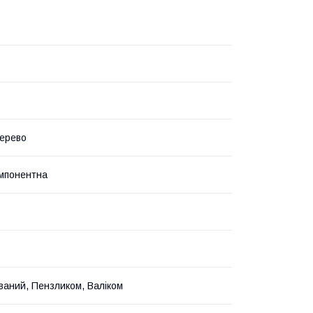
ерево
мпонентна
ваний, Пензликом, Валіком