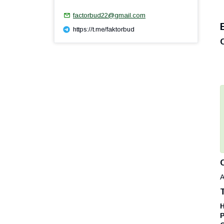
factorbud22@gmail.com
https://t.me/faktorbud
А