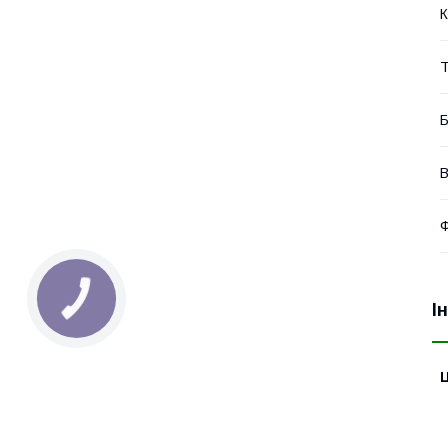
К
Т
Б
В
Ф
І
Ц