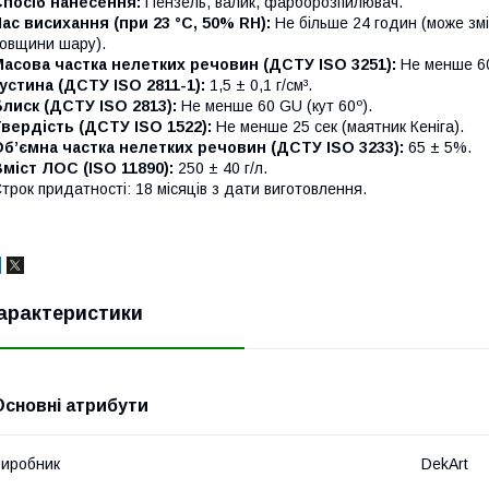
Спосіб нанесення:
Пензель, валик, фарборозпилювач.
ас висихання (при 23 °С, 50% RH):
Не більше 24 годин (може змі
овщини шару).
асова частка нелетких речовин (ДСТУ ISO 3251):
Не менше 6
устина (ДСТУ ISO 2811-1):
1,5 ± 0,1 г/см³.
лиск (ДСТУ ISO 2813):
Не менше 60 GU (кут 60º).
вердість (ДСТУ ISO 1522):
Не менше 25 сек (маятник Кеніга).
б’ємна частка нелетких речовин (ДСТУ ISO 3233):
65 ± 5%.
міст ЛОС (ISO 11890):
250 ± 40 г/л.
трок придатності: 18 місяців з дати виготовлення.
арактеристики
Основні атрибути
иробник
DekArt