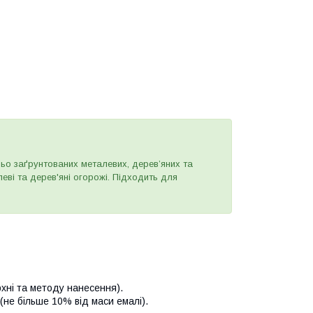
о заґрунтованих металевих, дерев’яних та
леві та дерев'яні огорожі. Підходить для
рхні та методу нанесення).
не більше 10% від маси емалі).