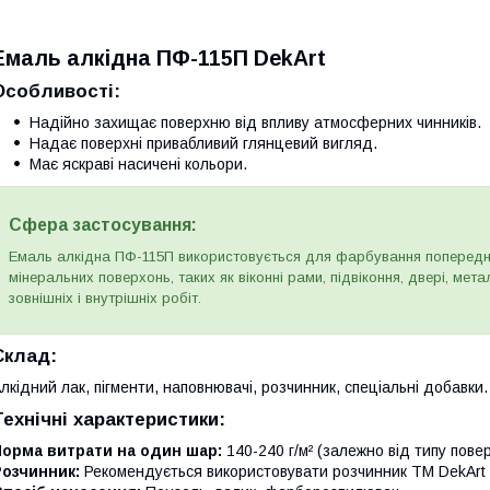
Емаль алкідна ПФ-115П DekArt
Особливості:
Надійно захищає поверхню від впливу атмосферних чинників.
Надає поверхні привабливий глянцевий вигляд.
Має яскраві насичені кольори.
Сфера застосування:
Емаль алкідна ПФ-115П використовується для фарбування попереднь
мінеральних поверхонь, таких як віконні рами, підвіконня, двері, мета
зовнішніх і внутрішніх робіт.
Склад:
лкідний лак, пігменти, наповнювачі, розчинник, спеціальні добавки.
Технічні характеристики:
Норма витрати на один шар:
140-240 г/м² (залежно від типу пове
Розчинник:
Рекомендується використовувати розчинник ТМ DekArt (