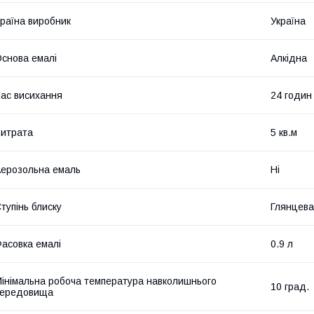
раїна виробник
Україна
снова емалі
Алкідна
ас висихання
24 годин
итрата
5 кв.м
ерозольна емаль
Ні
тупінь блиску
Глянцева
асовка емалі
0.9 л
інімальна робоча температура навколишнього
10 град.
середовища