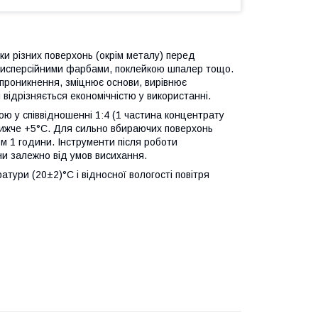
и різних поверхонь (окрім металу) перед
дисперсійними фарбами, поклейкою шпалер тощо.
 проникнення, зміцнює основи, вирівнює
відрізняється економічністю у використанні.
ю у співвідношенні 1:4 (1 частина концентрату
нижче +5°С. Для сильно вбираючих поверхонь
 1 години. Інструменти після роботи
и залежно від умов висихання.
тури (20±2)°С і відносної вологості повітря