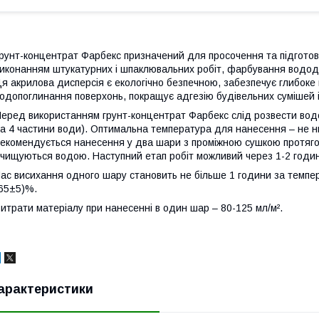
рунт-концентрат Фарбекс призначений для просочення та підготовк
иконанням штукатурних і шпаклювальних робіт, фарбування водо
я акрилова дисперсія є екологічно безпечною, забезпечує глибоке
одопоглинання поверхонь, покращує адгезію будівельних сумішей і 
еред використанням грунт-концентрат Фарбекс слід розвести водо
а 4 частини води). Оптимальна температура для нанесення – не 
екомендується нанесення у два шари з проміжною сушкою протягом
чищуються водою. Наступний етап робіт можливий через 1-2 годин
ас висихання одного шару становить не більше 1 години за темпера
65±5)%.
итрати матеріалу при нанесенні в один шар – 80-125 мл/м².
арактеристики