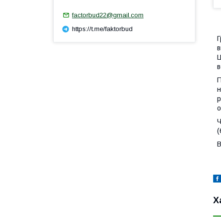
factorbud22@gmail.com
https://t.me/faktorbud
Г
в
Ц
в
П
н
р
о
Ч
(
В
Х