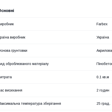
Основні
иробник
Farbex
раїна виробник
Україна
снова грунтовки
Акрилова
ид оброблюваного матеріалу
Пінобето
итрата
0.1 кв.м
ас висихання
2 годин
аксимальна температура зберігання
25 град.