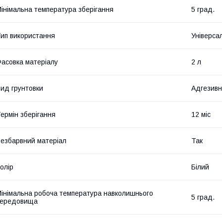
інімальна температура зберігання
5 град.
ип використання
Універса
асовка матеріалу
2 л
ид грунтовки
Адгезивн
ермін зберігання
12 міс
езбарвний матеріал
Так
олір
Білий
інімальна робоча температура навколишнього
5 град.
середовища