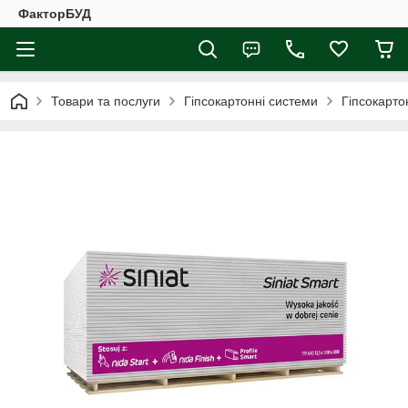
ФакторБУД
Товари та послуги
Гіпсокартонні системи
Гіпсокарто