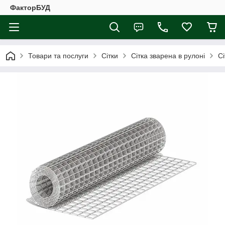
ФакторБУД
Товари та послуги
Сітки
Сітка зварена в рулоні
Сі