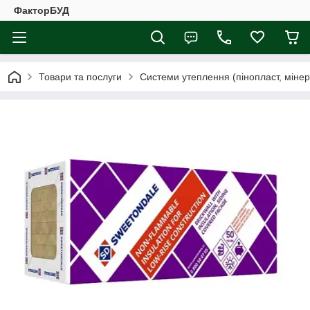
ФакторБУД
Товари та послуги
Системи утеплення (пінопласт, мінера