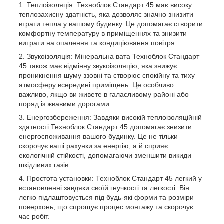
Теплоізоляція: Техноблок Стандарт 45 має високу
теплозахисну здатність, яка дозволяє значно знизити
втрати тепла у вашому будинку. Це допомагає створити
комфортну температуру в приміщеннях та знизити
витрати на опалення та кондиціювання повітря.
Звукоізоляція: Мінеральна вата Техноблок Стандарт
45 також має відмінну звукоізоляцію, яка знижує
проникнення шуму ззовні та створює спокійну та тиху
атмосферу всередині приміщень. Це особливо
важливо, якщо ви живете в галасливому районі або
поряд із жвавими дорогами.
Енергозбереження: Завдяки високій теплоізоляційній
здатності Техноблок Стандарт 45 допомагає знизити
енергоспоживання вашого будинку. Це не тільки
скорочує ваші рахунки за енергію, а й сприяє
екологічній стійкості, допомагаючи зменшити викиди
шкідливих газів.
Простота установки: Техноблок Стандарт 45 легкий у
встановленні завдяки своїй гнучкості та легкості. Він
легко підлаштовується під будь-які форми та розміри
поверхонь, що спрощує процес монтажу та скорочує
час робіт.