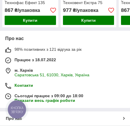
Технофас Ефект 135
Техновент Екстра 75
Тех
1200*600*100мм
1200*600*50мм
120
867
977
867
₴/упаковка
₴/упаковка
Купити
Купити
Про нас
98% позитивних з 121 відгука за рік
Працює з 18.07.2022
м. Харків
Саратовська 51, 61030, Харків, Україна
Контакти
Сьогодні працює з 09:00 до 18:00
Показати весь графік роботи
КНОПКА
ЗВ'ЯЗКУ
Про нас