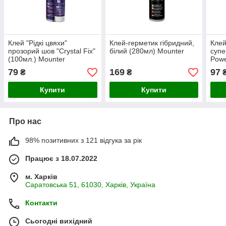
Клей "Рідкі цвяхи"
Клей-герметик гібридний,
Клей
прозорий шов "Crystal Fix"
білий (280мл) Mounter
супе
(100мл.) Mounter
Powe
79
169
97
₴
₴
Купити
Купити
Про нас
98% позитивних з 121 відгука за рік
Працює з 18.07.2022
м. Харків
Саратовська 51, 61030, Харків, Україна
Контакти
Сьогодні вихідний