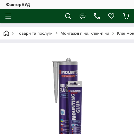
ФакторБУД
Товари та послуги
Монтажні піни, клей-піни
Клеї мон