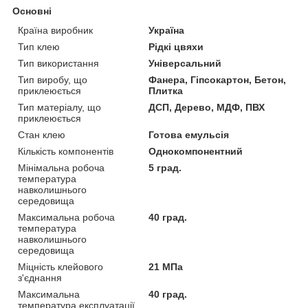
Основні
Країна виробник
Україна
Тип клею
Рідкі цвяхи
Тип використання
Універсальний
Тип виробу, що
Фанера, Гіпсокартон, Бетон,
приклеюється
Плитка
Тип матеріалу, що
ДСП, Дерево, МДФ, ПВХ
приклеюється
Стан клею
Готова емульсія
Кількість компонентів
Однокомпонентний
Мінімальна робоча
5 град.
температура
навколишнього
середовища
Максимальна робоча
40 град.
температура
навколишнього
середовища
Міцність клейового
21 МПа
з'єднання
Максимальна
40 град.
температура експлуатації