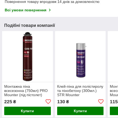
Повернення товару впродовж 14 днів за домовленістю
Всі умови повернення
Подібні товари компанії
Монтажна піна
Клей-піна для полістиролу
Монт
всесезонна (750мл) PRO
та пінобетону (300мл.)
всес
Mounter (під пістолет)
STR Mounter
Moun
225
130
115
₴
₴
Купити
Купити