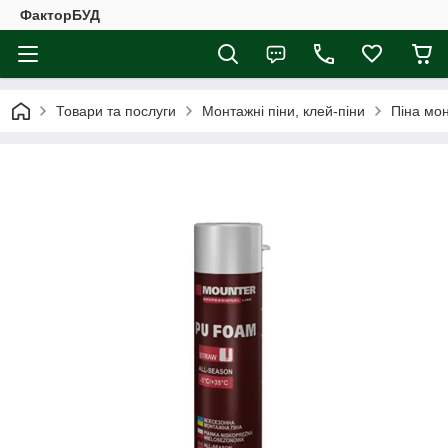
ФакторБУД
Товари та послуги
Монтажні піни, клей-піни
Піна мо