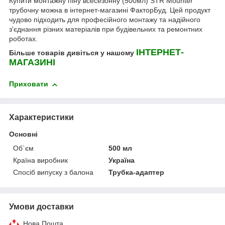
Купити монтажну піну всесезонну (500мл) STR Mounter
трубочну можна в інтернет-магазині ФакторБуд. Цей продукт
чудово підходить для професійного монтажу та надійного
з'єднання різних матеріалів при будівельних та ремонтних
роботах.
ІНТЕРНЕТ-
Більше товарів дивіться у нашому
МАГАЗИНІ
Приховати
Характеристики
Основні
Об`єм
500 мл
Країна виробник
Україна
Спосіб випуску з балона
Трубка-адаптер
Умови доставки
Нова Пошта